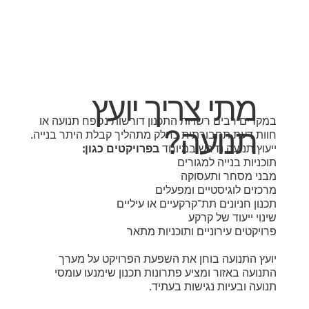
מתי צריך יועץ
במקרים רבים רשויות התכנון דורשות נספח תנועה או
תנועה?
חוות דעת תחבורתית כחלק מתהליך קבלת היתר בנייה.
ייעוץ תנועה נדרש במיוחד
בפרויקטים כגון:
תוכניות בנייה למגורים
מבני מסחר ותעסוקה
מרכזים לוגיסטיים ומפעלים
תכנון חניונים תת־קרקעיים או עיליים
שינוי ייעוד של קרקע
פרויקטים עירוניים ותוכניות מתאר
יועץ התנועה בוחן את השפעת הפרויקט על מערך
התנועה באזור ומציע פתרונות תכנון שימנעו עומסי
תנועה ובעיות נגישות בעתיד.