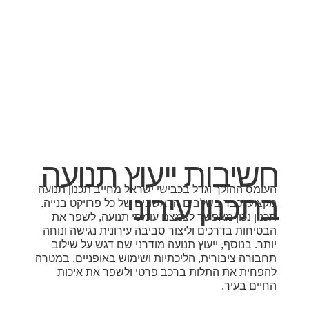
חשיבות ייעוץ תנועה
העומס ההולך וגדל בכבישי ישראל מחייב תכנון תנועה
בתכנון עירוני
מקצועי כבר בשלבים הראשונים של כל פרויקט בנייה.
תכנון נכון מאפשר לצמצם עומסי תנועה, לשפר את
הבטיחות בדרכים וליצור סביבה עירונית נגישה ונוחה
יותר. בנוסף, ייעוץ תנועה מודרני שם דגש על שילוב
תחבורה ציבורית, הליכתיות ושימוש באופניים, במטרה
להפחית את התלות ברכב פרטי ולשפר את איכות
החיים בעיר.